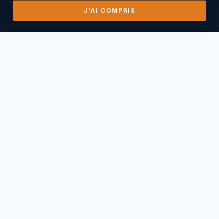
J'AI COMPRIS
DERNIERS VOLS
14/07/2026
Mihai Nasuescu
Pic de Vissou ·
185,8 km
26/06/2026
Mihai Nasuescu
Truc du midi ·
296,6 km
24/06/2026
Mihai Nasuescu
Pic de Vissou ·
80,6 km
17/06/2026
Mihai Nasuescu
Millau Puncho ·
151,2 km
17/06/2026
Thierry Caperan
Millau Pouncho ·
93,0 km