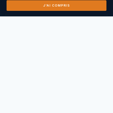
J'AI COMPRIS
DERNIERS VOLS
14/07/2026
Mihai Nasuescu
Pic de Vissou ·
185,8 km
26/06/2026
Mihai Nasuescu
Truc du midi ·
296,6 km
24/06/2026
Mihai Nasuescu
Pic de Vissou ·
80,6 km
17/06/2026
Mihai Nasuescu
Millau Puncho ·
151,2 km
17/06/2026
Thierry Caperan
Millau Pouncho ·
93,0 km