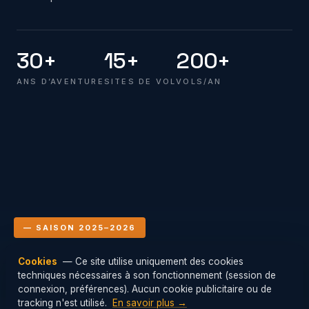
30+
15+
200+
ANS D’AVENTURE
SITES DE VOL
VOLS/AN
— SAISON 2025–2026
Cookies
— Ce site utilise uniquement des cookies
Le club en vol
techniques nécessaires à son fonctionnement (session de
Mis à jour : 08/08/2026 08:00
connexion, préférences). Aucun cookie publicitaire ou de
tracking n'est utilisé.
En savoir plus →