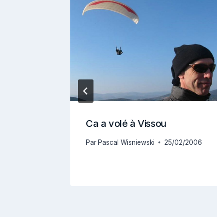
Ca a volé à Vissou
13
Par
Pascal Wisniewski
25/02/2006