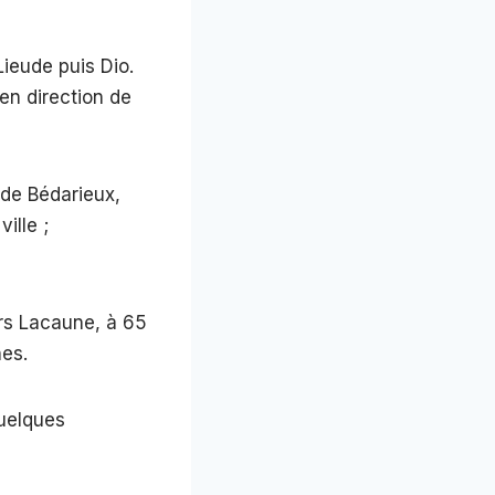
Lieude puis Dio.
en direction de
 de Bédarieux,
ille ;
ers Lacaune, à 65
hes.
quelques