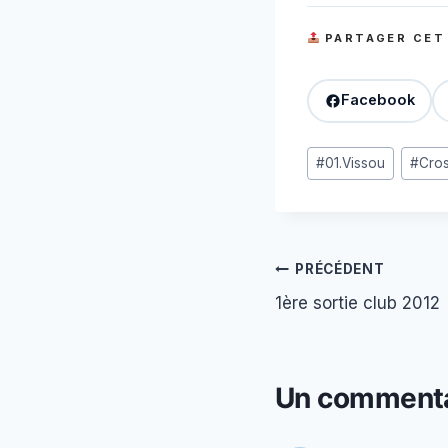
PARTAGER CET
Facebook
Étiquettes
#
01.Vissou
#
Cro
de
la
publication :
Navigation
PRÉCÉDENT
1ère sortie club 2012
de
l’article
Un commenta