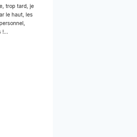
, trop tard, je
r le haut, les
 personnel,
s !…