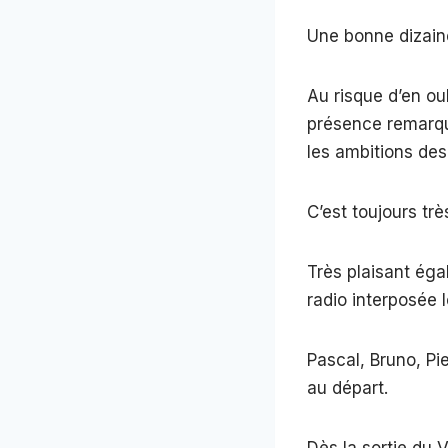
Une bonne dizaine
Au risque d’en ou
présence remarqu
les ambitions des
C’est toujours trè
Très plaisant éga
radio interposée
Pascal, Bruno, Pi
au départ.
Dès la sortie du 