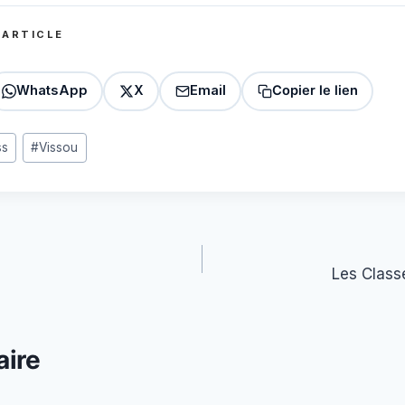
 ARTICLE
WhatsApp
X
Email
Copier le lien
ss
#
Vissou
Les Class
ire