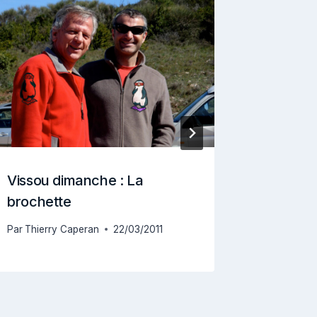
Vissou dimanche : La
Entreti
brochette
Par
Arnaud
Par
Thierry Caperan
22/03/2011