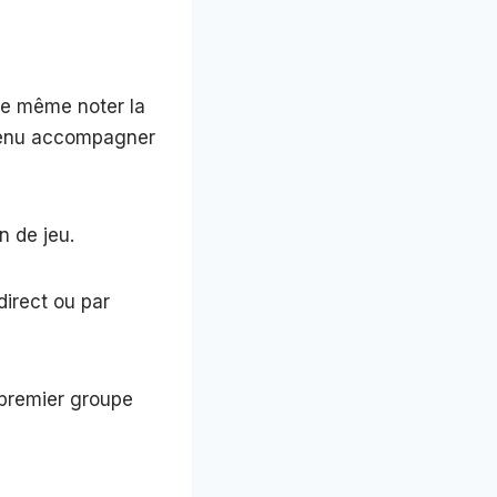
 de même noter la
 venu accompagner
n de jeu.
direct ou par
u premier groupe