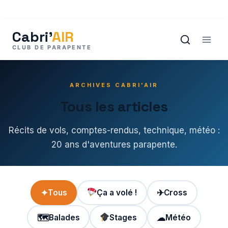
Aller
au
contenu
ARCHIVES CABRI'AIR
Tous les articles
Récits de vols, comptes-rendus, technique, météo :
20 ans d'aventures parapente.
✦
Tous
Ça a volé !
✈
Cross
🗺
Balades
Stages
☁
Météo