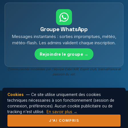
Groupe WhatsApp
Messages instantanés : sorties impromptues, météo,
météo-flash. Les admins valident chaque inscription.
Rejoindre le groupe →
Communautés modérées par l'équipe Cabri'AIR. Esprit club, bienveillance et
passion du vol.
Cookies
— Ce site utilise uniquement des cookies
techniques nécessaires à son fonctionnement (session de
connexion, préférences). Aucun cookie publicitaire ou de
© 2026 Cabri'AIR — Club de parapente de
tracking n'est utilisé.
En savoir plus →
l'Hérault ·
Mentions légales
J'AI COMPRIS