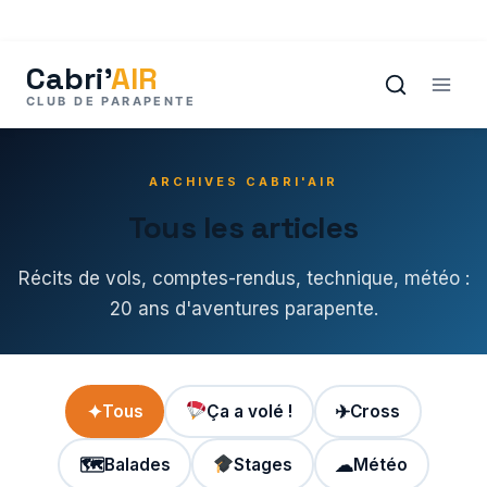
Aller
au
contenu
ARCHIVES CABRI'AIR
Tous les articles
Récits de vols, comptes-rendus, technique, météo :
20 ans d'aventures parapente.
✦
Tous
Ça a volé !
✈
Cross
🗺
Balades
Stages
☁
Météo