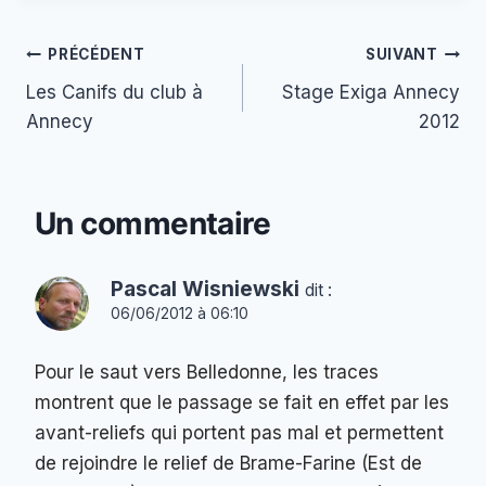
publication :
Navigation
PRÉCÉDENT
SUIVANT
Les Canifs du club à
Stage Exiga Annecy
de
Annecy
2012
l’article
Un commentaire
Pascal Wisniewski
dit :
06/06/2012 à 06:10
Pour le saut vers Belledonne, les traces
montrent que le passage se fait en effet par les
avant-reliefs qui portent pas mal et permettent
de rejoindre le relief de Brame-Farine (Est de