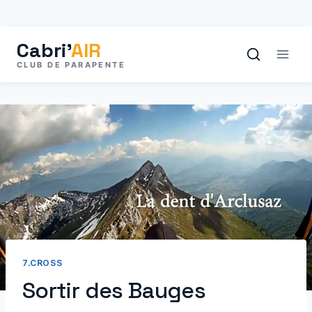
Aller
au
contenu
7.CROSS
Sortir des Bauges