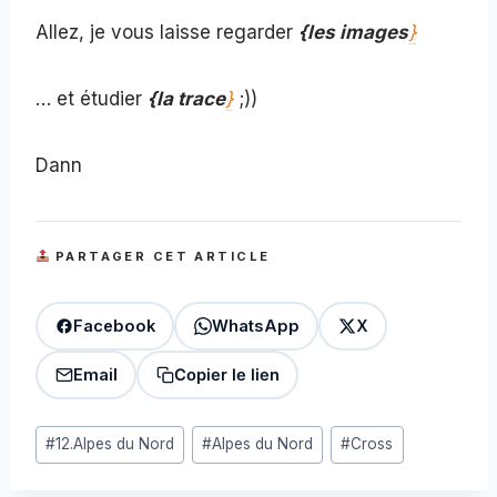
Allez, je vous laisse regarder
{les images
}
… et étudier
{la trace
}
;))
Dann
PARTAGER CET ARTICLE
Facebook
WhatsApp
X
Email
Copier le lien
Étiquettes
#
12.Alpes du Nord
#
Alpes du Nord
#
Cross
de
la