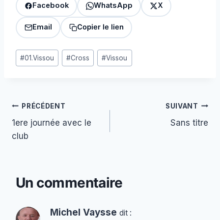
Facebook
WhatsApp
X
Email
Copier le lien
Étiquettes
#
01.Vissou
#
Cross
#
Vissou
de
la
publication :
Navigation
PRÉCÉDENT
SUIVANT
1ere journée avec le
Sans titre
de
club
l’article
Un commentaire
Michel Vaysse
dit :