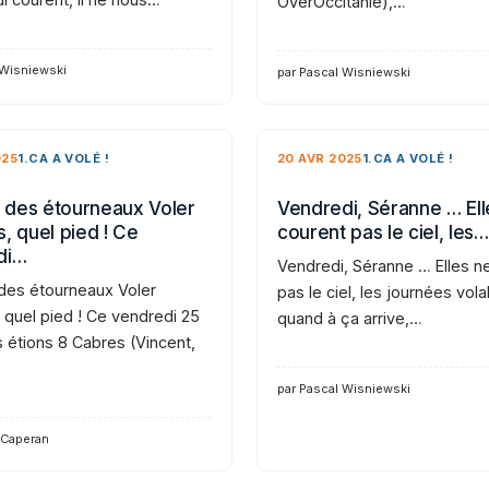
OverOccitanie),…
 Wisniewski
par Pascal Wisniewski
025
1.CA A VOLÉ !
20 AVR 2025
1.CA A VOLÉ !
des étourneaux Voler
Vendredi, Séranne … Ell
, quel pied ! Ce
courent pas le ciel, les…
di…
Vendredi, Séranne … Elles n
es étourneaux Voler
pas le ciel, les journées vola
 quel pied ! Ce vendredi 25
quand à ça arrive,…
s étions 8 Cabres (Vincent,
par Pascal Wisniewski
 Caperan