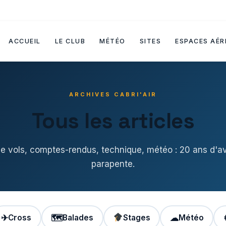
ACCUEIL
LE CLUB
MÉTÉO
SITES
ESPACES AÉR
ARCHIVES CABRI'AIR
Tous les articles
de vols, comptes-rendus, technique, météo : 20 ans d'a
parapente.
✈
Cross
🗺
Balades
Stages
☁
Météo