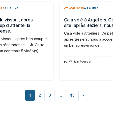
025
À LA UNE
07 AVR 2025
À LA UNE
du vissou , après
Ça a volé à Argeliers. Ce
p d attente, la
site, après Béziers, nou
ense….
Ça a volé à Argeliers. Ce peti
u vissou , après beaucoup d
après Béziers, nous a accueil
 la récompense….
Cette
un bel après-midi de…
on contenait 5 vidéo(s).
par William Rousset
1
2
3
…
43
›