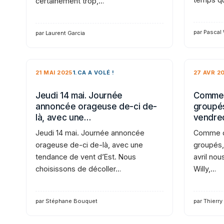
certainement trop,…
par Pascal
par Laurent Garcia
21 MAI 2025
1.CA A VOLÉ !
27 AVR 2
Jeudi 14 mai. Journée
Comme 
annoncée orageuse de-ci de-
groupés
là, avec une…
vendre
Jeudi 14 mai. Journée annoncée
Comme d
orageuse de-ci de-là, avec une
groupés,
tendance de vent d’Est. Nous
avril nou
choisissons de décoller…
Willy,…
par Stéphane Bouquet
par Thierry