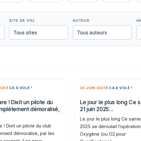
SITE DE VOL
AUTEUR
A
025
1.CA A VOLÉ !
24 JUIN 2025
1.CA A VOLÉ !
re ! Dixit un pilote du
Le jour le plus long Ce 
mplètement démoralisé,
21 juin 2025…
Le jour le plus long Ce samed
e ! Dixit un pilote du club
2025 se déroulait l’opération
ment démoralisé, par les
Oxygène (ou O2 pour
i courent, il ne nous…