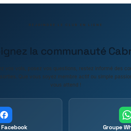
REJOINDRE LE CLUB EN LIGNE
oignez la communauté Cabri
z vos vols, posez vos questions, restez informé des co
 sorties. Que vous soyez membre actif ou simple passio
vous attend !
 Facebook
Groupe W