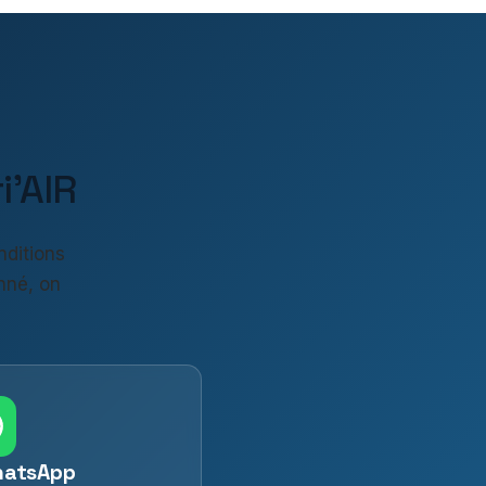
'AIR
nditions
nné, on
hatsApp