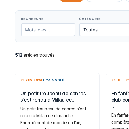
RECHERCHE
CATÉGORIE
512
articles trouvés
23 FÉV 2026
1.CA A VOLÉ !
24 JUIL 2
Un petit troupeau de cabres
En fanfa
s’est rendu à Millau ce…
club co
…
Un petit troupeau de cabres s’est
En fanfar
rendu à Millau ce dimanche.
complète
Enormément de monde en l’air,
temps qu