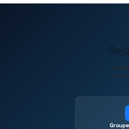
Rej
Partage
et des
Groupe