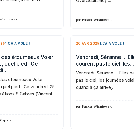
OverOccitanie),…
 Wisniewski
par Pascal Wisniewski
025
1.CA A VOLÉ !
20 AVR 2025
1.CA A VOLÉ !
des étourneaux Voler
Vendredi, Séranne … Ell
, quel pied ! Ce
courent pas le ciel, les…
di…
Vendredi, Séranne … Elles n
es étourneaux Voler
pas le ciel, les journées vola
 quel pied ! Ce vendredi 25
quand à ça arrive,…
s étions 8 Cabres (Vincent,
par Pascal Wisniewski
 Caperan