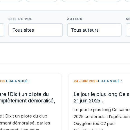
SITE DE VOL
AUTEUR
A
025
1.CA A VOLÉ !
24 JUIN 2025
1.CA A VOLÉ !
re ! Dixit un pilote du
Le jour le plus long Ce 
mplètement démoralisé,
21 juin 2025…
Le jour le plus long Ce samed
e ! Dixit un pilote du club
2025 se déroulait l’opération
ment démoralisé, par les
Oxygène (ou O2 pour
i courent, il ne nous…