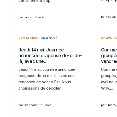
certainement trop,…
par Pascal
par Laurent Garcia
21 MAI 2025
1.CA A VOLÉ !
27 AVR 2
Jeudi 14 mai. Journée
Comme 
annoncée orageuse de-ci de-
groupés
là, avec une…
vendre
Jeudi 14 mai. Journée annoncée
Comme d
orageuse de-ci de-là, avec une
groupés,
tendance de vent d’Est. Nous
avril nou
choisissons de décoller…
Willy,…
par Stéphane Bouquet
par Thierry