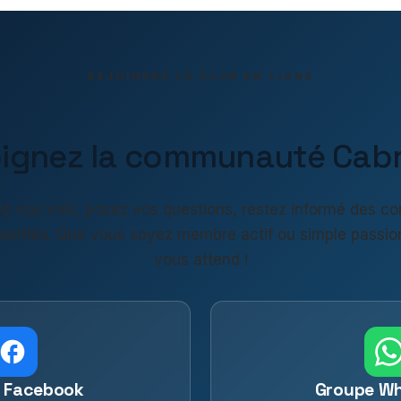
REJOINDRE LE CLUB EN LIGNE
oignez la communauté Cabri
z vos vols, posez vos questions, restez informé des co
 sorties. Que vous soyez membre actif ou simple passio
vous attend !
 Facebook
Groupe W