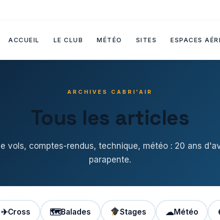
ACCUEIL
LE CLUB
MÉTÉO
SITES
ESPACES AÉR
ARCHIVES CABRI'AIR
Tous les articles
de vols, comptes-rendus, technique, météo : 20 ans d'a
parapente.
✈
Cross
🗺
Balades
Stages
☁
Météo