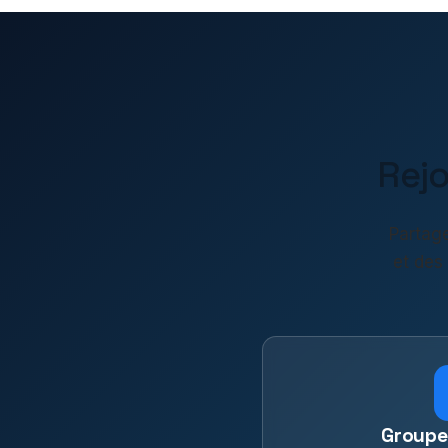
Rej
Partage
et des
Groupe