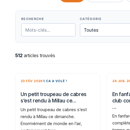
RECHERCHE
CATÉGORIE
512
articles trouvés
23 FÉV 2026
1.CA A VOLÉ !
24 JUIL 2
Un petit troupeau de cabres
En fanfa
s’est rendu à Millau ce…
club co
…
Un petit troupeau de cabres s’est
En fanfar
rendu à Millau ce dimanche.
complète
Enormément de monde en l’air,
temps qu