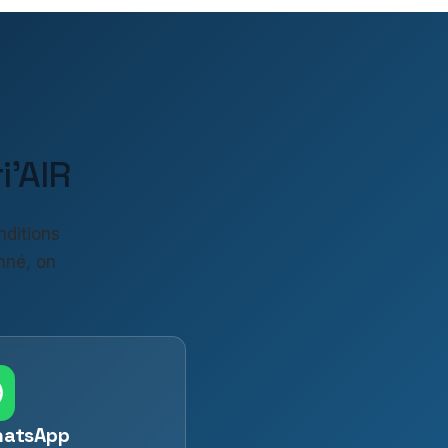
'AIR
nditions
nné, on
hatsApp