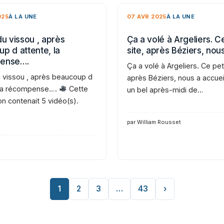
025
À LA UNE
07 AVR 2025
À LA UNE
du vissou , après
Ça a volé à Argeliers. Ce
p d attente, la
site, après Béziers, nou
ense….
Ça a volé à Argeliers. Ce peti
u vissou , après beaucoup d
après Béziers, nous a accueil
 la récompense….
Cette
un bel après-midi de…
on contenait 5 vidéo(s).
par William Rousset
1
2
3
…
43
›