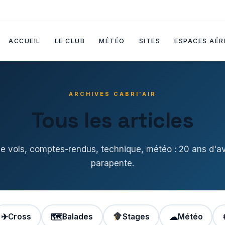
ACCUEIL
LE CLUB
MÉTÉO
SITES
ESPACES AÉR
ARCHIVES CABRI'AIR
Tous les articles
de vols, comptes-rendus, technique, météo : 20 ans d'a
parapente.
✈
Cross
🗺
Balades
Stages
☁
Météo