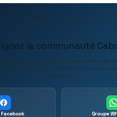
REJOINDRE LE CLUB EN LIGNE
oignez la communauté Cabri
z vos vols, posez vos questions, restez informé des co
 sorties. Que vous soyez membre actif ou simple passio
vous attend !
 Facebook
Groupe W