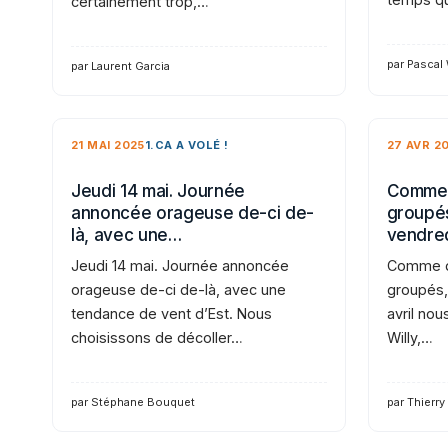
certainement trop,…
par Pascal
par Laurent Garcia
21 MAI 2025
1.CA A VOLÉ !
27 AVR 2
Jeudi 14 mai. Journée
Comme 
annoncée orageuse de-ci de-
groupés
là, avec une…
vendre
Jeudi 14 mai. Journée annoncée
Comme d
orageuse de-ci de-là, avec une
groupés,
tendance de vent d’Est. Nous
avril nou
choisissons de décoller…
Willy,…
par Stéphane Bouquet
par Thierry