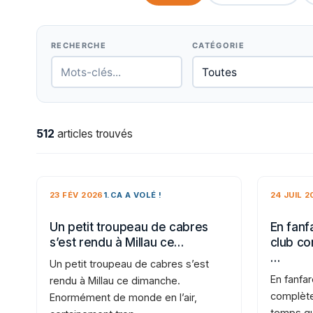
RECHERCHE
CATÉGORIE
512
articles trouvés
23 FÉV 2026
1.CA A VOLÉ !
24 JUIL 2
Un petit troupeau de cabres
En fanfa
s’est rendu à Millau ce…
club co
…
Un petit troupeau de cabres s’est
En fanfar
rendu à Millau ce dimanche.
complète
Enormément de monde en l’air,
temps qu