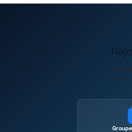
Rej
Partage
et des
Groupe