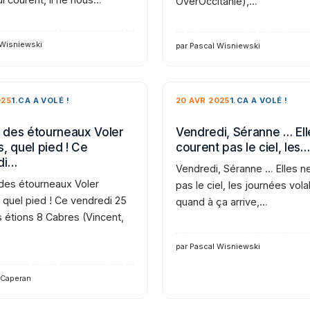
OverOccitanie),…
 Wisniewski
par Pascal Wisniewski
025
1.CA A VOLÉ !
20 AVR 2025
1.CA A VOLÉ !
des étourneaux Voler
Vendredi, Séranne … Ell
, quel pied ! Ce
courent pas le ciel, les…
di…
Vendredi, Séranne … Elles n
es étourneaux Voler
pas le ciel, les journées vola
 quel pied ! Ce vendredi 25
quand à ça arrive,…
s étions 8 Cabres (Vincent,
par Pascal Wisniewski
 Caperan