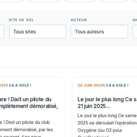
SITE DE VOL
AUTEUR
A
025
1.CA A VOLÉ !
24 JUIN 2025
1.CA A VOLÉ !
re ! Dixit un pilote du
Le jour le plus long Ce 
mplètement démoralisé,
21 juin 2025…
Le jour le plus long Ce samed
e ! Dixit un pilote du club
2025 se déroulait l’opération
ment démoralisé, par les
Oxygène (ou O2 pour
i courent, il ne nous…