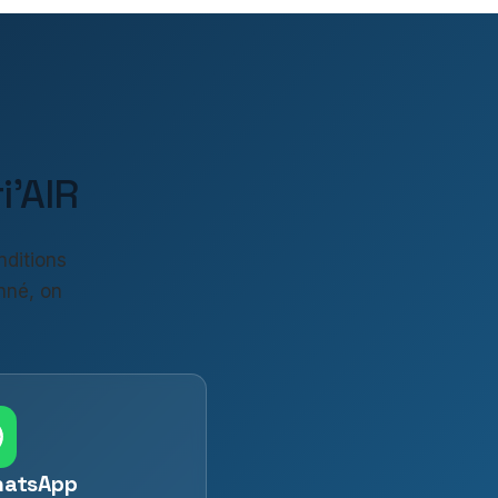
'AIR
nditions
nné, on
hatsApp