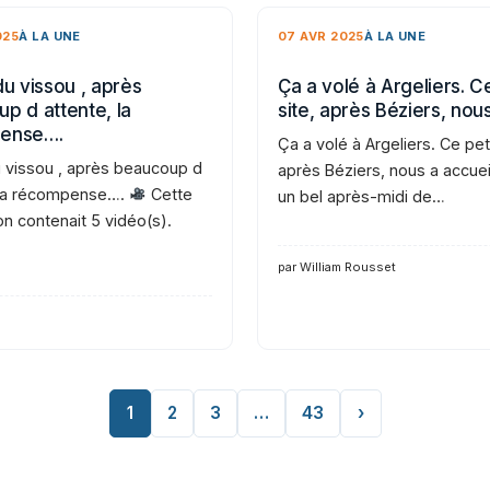
025
À LA UNE
07 AVR 2025
À LA UNE
du vissou , après
Ça a volé à Argeliers. Ce
p d attente, la
site, après Béziers, nou
ense….
Ça a volé à Argeliers. Ce peti
u vissou , après beaucoup d
après Béziers, nous a accueil
 la récompense….
Cette
un bel après-midi de…
on contenait 5 vidéo(s).
par William Rousset
1
2
3
…
43
›