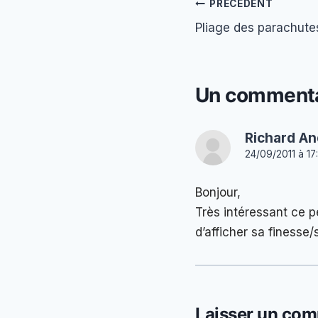
Navigation
PRÉCÉDENT
Pliage des parachute
de
l’article
Un commenta
Richard An
24/09/2011 à 17
Bonjour,
Très intéressant ce pe
d’afficher sa finesse/
Laisser un com