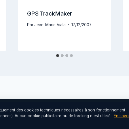
GPS TrackMaker
Par
Jean-Marie Viala
17/12/2007
niquement des cookies techniques nécessaires à son fonctionnement
nces). Aucun cookie publicitaire ou de tracking n'est utilisé.
En savoi
 Cabri'AIR — Club de parapente de l'Hérault ·
Mentions 