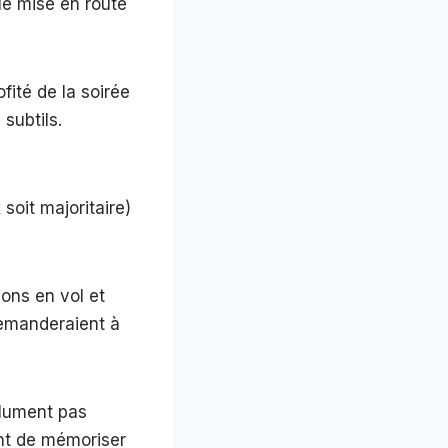
le mise en route
fité de la soirée
subtils.
oit majoritaire)
ions en vol et
 demanderaient à
olument pas
ant de mémoriser