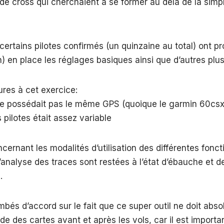
de cross qui cherchaient à se former au delà de la simp
ertains pilotes confirmés (un quinzaine au total) ont pro
n) en place les réglages basiques ainsi que d’autres plus 
ures à cet exercice:
e possédait pas le même GPS (quoique le garmin 60csx s
 pilotes était assez variable
cernant les modalités d’utilisation des différentes fonct
 l’analyse des traces sont restées à l’état d’ébauche et
.
és d’accord sur le fait que ce super outil ne doit abs
ude des cartes avant et après les vols, car il est import