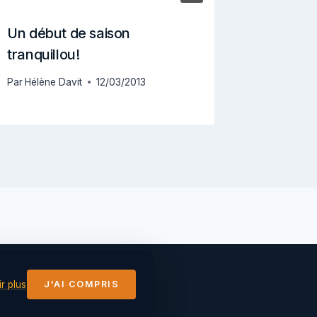
Un début de saison
Format 
tranquillou!
GPS
Par
Hélène Davit
12/03/2013
Par
Jean-Ma
r plus
J'AI COMPRIS
légales