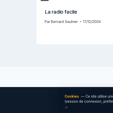
nées
La radio facile
Par
Bernard Saulnier
17/12/2004
5/2015
Cookies
— Ce site utilise u
(session de connexion, préfére
© 2026
→