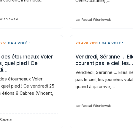
OverOccitanie),…
 Wisniewski
par Pascal Wisniewski
025
1.CA A VOLÉ !
20 AVR 2025
1.CA A VOLÉ !
des étourneaux Voler
Vendredi, Séranne … Ell
, quel pied ! Ce
courent pas le ciel, les…
di…
Vendredi, Séranne … Elles n
es étourneaux Voler
pas le ciel, les journées vola
 quel pied ! Ce vendredi 25
quand à ça arrive,…
s étions 8 Cabres (Vincent,
par Pascal Wisniewski
 Caperan