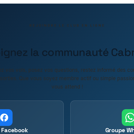
REJOINDRE LE CLUB EN LIGNE
oignez la communauté Cabri
z vos vols, posez vos questions, restez informé des co
 sorties. Que vous soyez membre actif ou simple passio
vous attend !
 Facebook
Groupe W