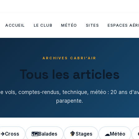
ACCUEIL
LE CLUB
MÉTÉO
SITES
ESPACES AÉR
ARCHIVES CABRI'AIR
Tous les articles
de vols, comptes-rendus, technique, météo : 20 ans d'a
parapente.
✈
Cross
🗺
Balades
Stages
☁
Météo