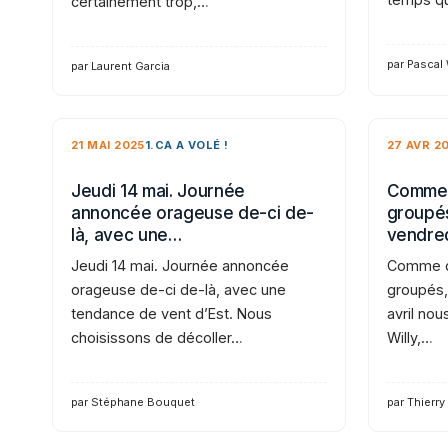
certainement trop,…
par Pascal
par Laurent Garcia
21 MAI 2025
1.CA A VOLÉ !
27 AVR 2
Jeudi 14 mai. Journée
Comme 
annoncée orageuse de-ci de-
groupés
là, avec une…
vendre
Jeudi 14 mai. Journée annoncée
Comme d
orageuse de-ci de-là, avec une
groupés,
tendance de vent d’Est. Nous
avril nou
choisissons de décoller…
Willy,…
par Stéphane Bouquet
par Thierry