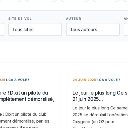
SITE DE VOL
AUTEUR
A
025
1.CA A VOLÉ !
24 JUIN 2025
1.CA A VOLÉ !
re ! Dixit un pilote du
Le jour le plus long Ce 
mplètement démoralisé,
21 juin 2025…
Le jour le plus long Ce samed
e ! Dixit un pilote du club
2025 se déroulait l’opération
ment démoralisé, par les
Oxygène (ou O2 pour
i courent, il ne nous…