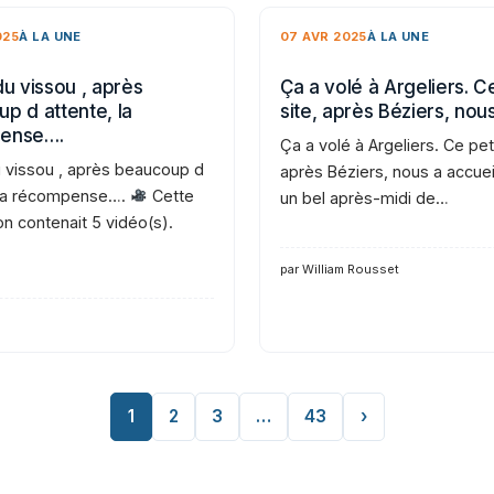
025
À LA UNE
07 AVR 2025
À LA UNE
du vissou , après
Ça a volé à Argeliers. Ce
p d attente, la
site, après Béziers, nou
ense….
Ça a volé à Argeliers. Ce peti
u vissou , après beaucoup d
après Béziers, nous a accueil
 la récompense….
Cette
un bel après-midi de…
on contenait 5 vidéo(s).
par William Rousset
1
2
3
…
43
›