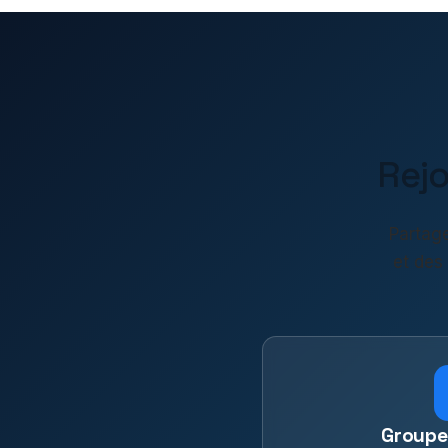
Rej
Partage
et des
Groupe