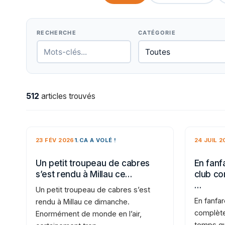
RECHERCHE
CATÉGORIE
512
articles trouvés
23 FÉV 2026
1.CA A VOLÉ !
24 JUIL 2
Un petit troupeau de cabres
En fanfa
s’est rendu à Millau ce…
club co
…
Un petit troupeau de cabres s’est
En fanfar
rendu à Millau ce dimanche.
complète
Enormément de monde en l’air,
temps qu