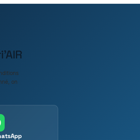
'AIR
nditions
nné, on
hatsApp