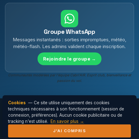
Groupe WhatsApp
Messages instantanés : sorties impromptues, météo,
météo-flash. Les admins valident chaque inscription.
Rejoindre le groupe →
Communautés modérées par l'équipe Cabri'AIR. Esprit club, bienveillance et
passion du vol.
Cookies
— Ce site utilise uniquement des cookies
techniques nécessaires à son fonctionnement (session de
connexion, préférences). Aucun cookie publicitaire ou de
© 2026 Cabri'AIR — Club de parapente de
tracking n'est utilisé.
En savoir plus →
l'Hérault ·
Mentions légales
J'AI COMPRIS