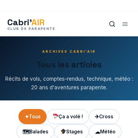
Aller
au
contenu
ARCHIVES CABRI'AIR
Tous les articles
Récits de vols, comptes-rendus, technique, météo :
20 ans d'aventures parapente.
✦
Tous
Ça a volé !
✈
Cross
🗺
Balades
Stages
☁
Météo