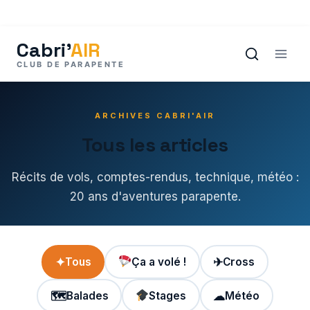
Aller
au
contenu
ARCHIVES CABRI'AIR
Tous les articles
Récits de vols, comptes-rendus, technique, météo :
20 ans d'aventures parapente.
✦
Tous
Ça a volé !
✈
Cross
🗺
Balades
Stages
☁
Météo