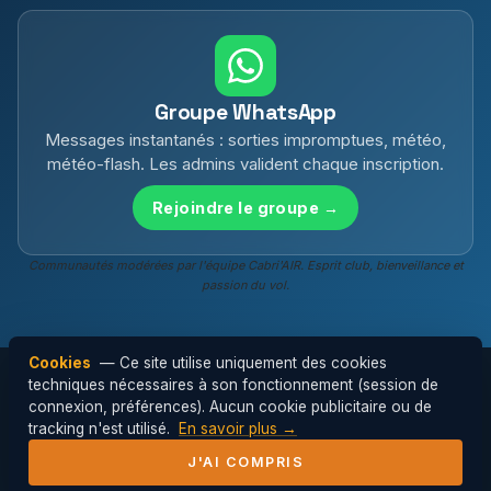
Groupe WhatsApp
Messages instantanés : sorties impromptues, météo,
météo-flash. Les admins valident chaque inscription.
Rejoindre le groupe →
Communautés modérées par l'équipe Cabri'AIR. Esprit club, bienveillance et
passion du vol.
Cookies
— Ce site utilise uniquement des cookies
techniques nécessaires à son fonctionnement (session de
connexion, préférences). Aucun cookie publicitaire ou de
© 2026 Cabri'AIR — Club de parapente de
tracking n'est utilisé.
En savoir plus →
l'Hérault ·
Mentions légales
J'AI COMPRIS