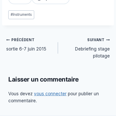
Étiquettes
#
Instruments
de
la
publication :
Navigation
PRÉCÉDENT
SUIVANT
sortie 6-7 juin 2015
Debriefing stage
de
pilotage
l’article
Laisser un commentaire
Vous devez
vous connecter
pour publier un
commentaire.