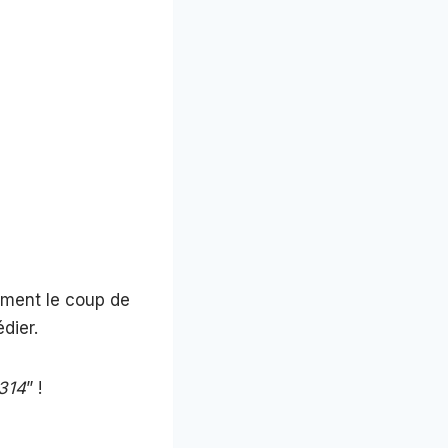
ement le coup de
dier.
6314
” !