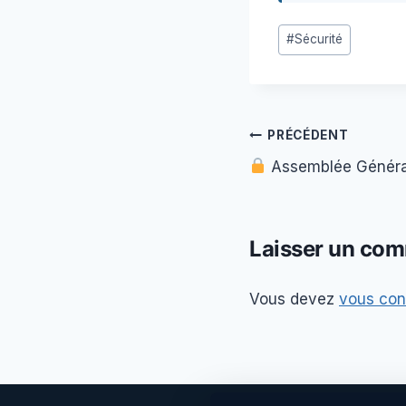
Étiquettes
#
Sécurité
de
la
publication :
Navigation
PRÉCÉDENT
Assemblée Généra
de
l’article
Laisser un com
Vous devez
vous con