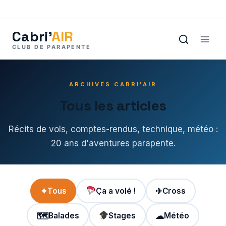
Aller
au
contenu
ARCHIVES CABRI'AIR
Tous les articles
Récits de vols, comptes-rendus, technique, météo :
20 ans d'aventures parapente.
✦
Tous
Ça a volé !
✈
Cross
🗺
Balades
Stages
☁
Météo