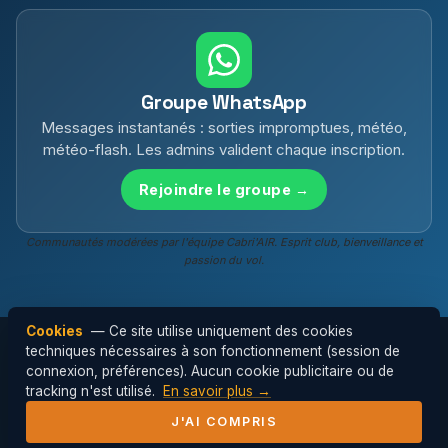
Groupe WhatsApp
Messages instantanés : sorties impromptues, météo,
météo-flash. Les admins valident chaque inscription.
Rejoindre le groupe →
Communautés modérées par l'équipe Cabri'AIR. Esprit club, bienveillance et
passion du vol.
Cookies
— Ce site utilise uniquement des cookies
techniques nécessaires à son fonctionnement (session de
connexion, préférences). Aucun cookie publicitaire ou de
© 2026 Cabri'AIR — Club de parapente de
tracking n'est utilisé.
En savoir plus →
l'Hérault ·
Mentions légales
J'AI COMPRIS