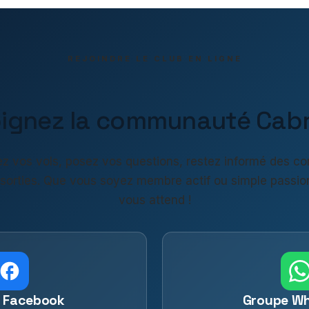
REJOINDRE LE CLUB EN LIGNE
oignez la communauté Cabri
z vos vols, posez vos questions, restez informé des co
 sorties. Que vous soyez membre actif ou simple passio
vous attend !
 Facebook
Groupe W