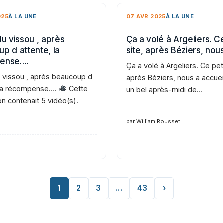
025
À LA UNE
07 AVR 2025
À LA UNE
du vissou , après
Ça a volé à Argeliers. Ce
p d attente, la
site, après Béziers, nou
ense….
Ça a volé à Argeliers. Ce peti
u vissou , après beaucoup d
après Béziers, nous a accueil
 la récompense….
Cette
un bel après-midi de…
on contenait 5 vidéo(s).
par William Rousset
1
2
3
…
43
›