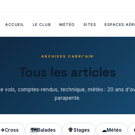
ACCUEIL
LE CLUB
MÉTÉO
SITES
ESPACES AÉR
ARCHIVES CABRI'AIR
Tous les articles
de vols, comptes-rendus, technique, météo : 20 ans d'a
parapente.
✈
Cross
🗺
Balades
Stages
☁
Météo