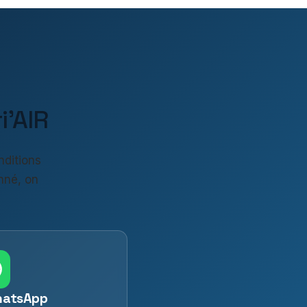
'AIR
nditions
nné, on
hatsApp