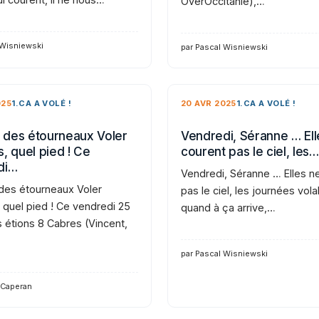
OverOccitanie),…
 Wisniewski
par Pascal Wisniewski
025
1.CA A VOLÉ !
20 AVR 2025
1.CA A VOLÉ !
des étourneaux Voler
Vendredi, Séranne … Ell
, quel pied ! Ce
courent pas le ciel, les…
di…
Vendredi, Séranne … Elles n
es étourneaux Voler
pas le ciel, les journées vola
 quel pied ! Ce vendredi 25
quand à ça arrive,…
s étions 8 Cabres (Vincent,
par Pascal Wisniewski
 Caperan