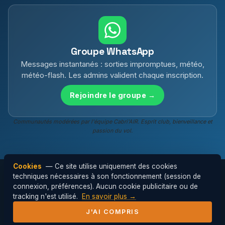
Groupe WhatsApp
Messages instantanés : sorties impromptues, météo,
météo-flash. Les admins valident chaque inscription.
Rejoindre le groupe →
Communautés modérées par l'équipe Cabri'AIR. Esprit club, bienveillance et
passion du vol.
Cookies
— Ce site utilise uniquement des cookies
techniques nécessaires à son fonctionnement (session de
connexion, préférences). Aucun cookie publicitaire ou de
© 2026 Cabri'AIR — Club de parapente de
tracking n'est utilisé.
En savoir plus →
l'Hérault ·
Mentions légales
J'AI COMPRIS