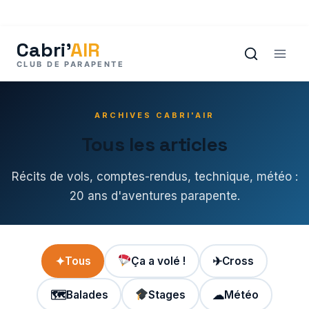
Aller
au
contenu
ARCHIVES CABRI'AIR
Tous les articles
Récits de vols, comptes-rendus, technique, météo :
20 ans d'aventures parapente.
✦
Tous
Ça a volé !
✈
Cross
🗺
Balades
Stages
☁
Météo