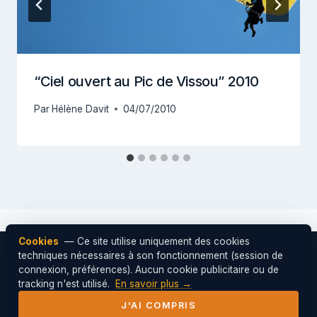
“Ciel ouvert au Pic de Vissou” 2010
Par
Hélène Davit
04/07/2010
Cookies
— Ce site utilise uniquement des cookies
techniques nécessaires à son fonctionnement (session de
connexion, préférences). Aucun cookie publicitaire ou de
© 2026 Cabri'AIR — Club de parapente de
tracking n'est utilisé.
En savoir plus →
l'Hérault ·
Mentions légales
J'AI COMPRIS