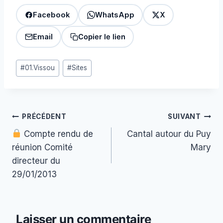
Facebook
WhatsApp
X
Email
Copier le lien
Étiquettes
#
01.Vissou
#
Sites
de
la
publication :
Navigation
PRÉCÉDENT
SUIVANT
Compte rendu de
Cantal autour du Puy
de
réunion Comité
Mary
l’article
directeur du
29/01/2013
Laisser un commentaire