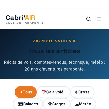
Aller
au
contenu
ARCHIVES CABRI'AIR
Tous les articles
Récits de vols, comptes-rendus, technique, météo :
20 ans d'aventures parapente.
✦
Tous
Ça a volé !
✈
Cross
🗺
Balades
Stages
☁
Météo