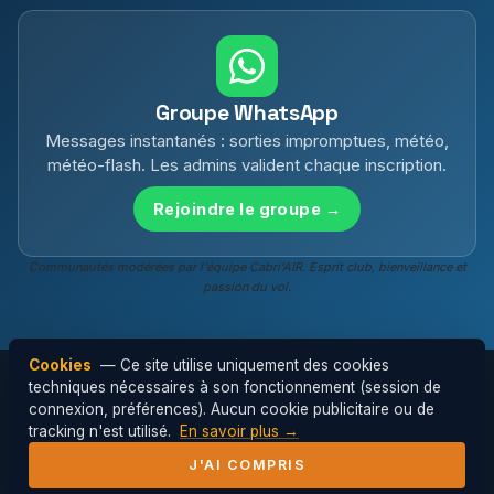
Groupe WhatsApp
Messages instantanés : sorties impromptues, météo,
météo-flash. Les admins valident chaque inscription.
Rejoindre le groupe →
Communautés modérées par l'équipe Cabri'AIR. Esprit club, bienveillance et
passion du vol.
Cookies
— Ce site utilise uniquement des cookies
techniques nécessaires à son fonctionnement (session de
connexion, préférences). Aucun cookie publicitaire ou de
© 2026 Cabri'AIR — Club de parapente de
tracking n'est utilisé.
En savoir plus →
l'Hérault ·
Mentions légales
J'AI COMPRIS